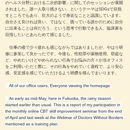
のヘルス分野における二次的影響」に関してのセッションが展開
されました。誰一人取り残さない、というテーマはSDGsで目指
すところでもあり、壮大のようで身近なことと認識しています。
自分さえ良ければ良い、ではなく、困っている誰かのために自分
に出来ることは何だろう、という思考で行動できる人、臨床家を
目指したいとあらためて感じました。
仕事の後で少々疲れも感じながらではありましたが、やはり研
修に参加して良かったです。今後も、性犯罪や薬物使用、窃盗な
ど、やめたいけどやめられない行為でお悩みの方々が当オフィス
をご利用いただく際に、その行為をやめていく過程で、より安心
感、安定感を感じていただけるよう研鑽を積んでまいります。
　All of our office users, Everyone viewing the homepage
　As early as mid-May, here in Fukuoka, the rainy season 
started earlier than usual. This is a report of my participation in 
the monthly online CBT skill improvement seminar from the end 
of April and last week at the Webinar of Doctors Without Borders 
mentioned as a training plan.