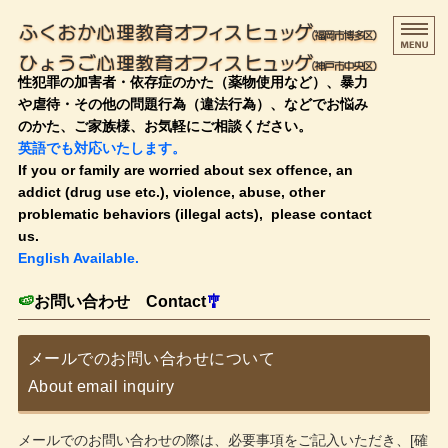
ふく
性犯罪の加害者・依存症のかた（薬物使用など）、暴力
や虐待・その他の問題行為（違法行為）、などでお悩み
のかた、ご家族様、お気軽にご相談ください。
英語でも対応いたします。
If you or family are worried about sex offence, an
addict (drug use etc.), violence, abuse, other
problematic behaviors (illegal acts), please contact
us.
English Available.
HOME
🍉
お問い合わせ Contact
🎐
治療・支援の流れ
メールでのお問い合わせについて
料金のご案内
About email inquiry
プロフィール
メールでのお問い合わせの際は、必要事項をご記入いただき、[確