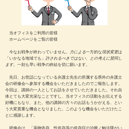
メールでのお問い合わせ
当オフィスをご利用の皆様
ホームページをご覧の皆様
今なお戦争が終わっていません。
力による
一方的な
現状変更
は
「いかなる地域でも」
許されるべきではない、との考えに賛同し
ます。
一刻も早い戦争の終結を切に願います。
先日、お世話になっている弁護士先生の所属する県外の弁護士
会の研修会へ参加する機会をいただきましたのでご報告します。
今回は、講師の一人としてお話をさせていただきました。それ自
体とても大変光栄なことですし、当オフィスの活動をお伝えする
好機にもなり、また、他の講師の方々のお話もうかがえる、とい
う大変貴重な機会となりました。このような機会をいただけたこ
とに感謝します。
研修会は、「薬物依存、性依存等の依存症の治療／触法障がい