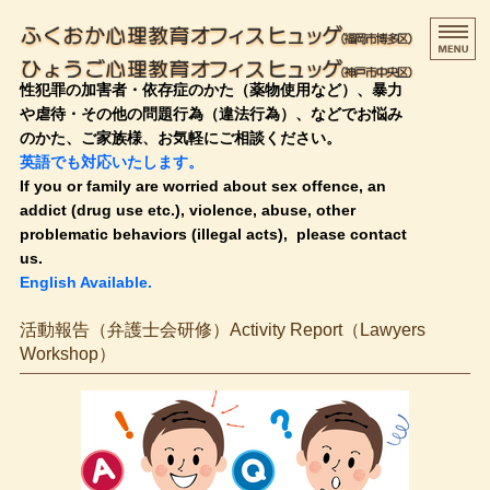
ふく
性犯罪の加害者・依存症のかた（薬物使用など）、暴力
や虐待・その他の問題行為（違法行為）、などでお悩み
のかた、ご家族様、お気軽にご相談ください。
英語でも対応いたします。
If you or family are worried about sex offence, an
addict (drug use etc.), violence, abuse, other
problematic behaviors (illegal acts), please contact
us.
English Available.
HOME
活動報告（弁護士会研修）Activity Report（Lawyers
Workshop）
治療・支援の流れ
料金のご案内
プロフィール