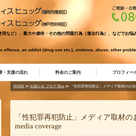
ふくおか心理教育オフィ
使用など）、暴力や虐待・その他の問題行為（違法行為）、などでお悩
ex offence, an addict (drug use etc.), violence, abuse, other proble
療・支援の流れ
料金のご案内
プロフィー
HOME
≫
お知らせ ブログ Blog
≫ 「性犯罪再犯防止」メディア取材のお知らせ N
「性犯罪再犯防止」メディア取材のお知
media coverage