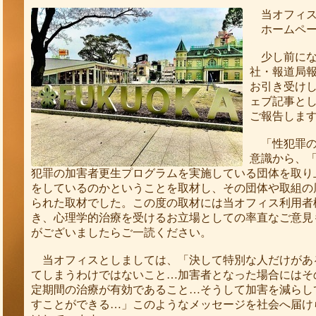
当オフィス
ホームペー
少し前にな
社・報道局
お引き受け
ェブ記事と
ご報告しま
「性犯罪の
意識から、
犯罪の加害者更生プログラ
ムを実施している団体を取り
をしているのかということを取材し、その団体や取
組の
られた取材でした。この度の取材には当オフィス利用者
き、心理学的治療を受けるお立場としての率直なご意見
がございましたらご一読ください。
当オフィスとしましては、「決して特別な人だけがあ
てしまうわけではないこと…加害者となった場合にはそ
定期間の治療が有効であること…そうして加害を減らし
すことができる…」このようなメッセージを社会へ届け