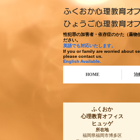
性犯罪の加害者・依存症のかた（薬物
ださい。
英語でも対応いたします。
If you or family are worried about s
please contact us.
English Available.
HOME
治
ふくおか
心理教育オフィス
ヒュッゲ
所在地
福岡県福岡市博多区