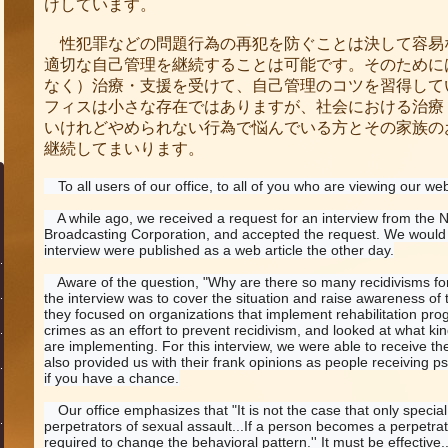
けしています。
性犯罪などの問題行為の再犯を防ぐことは決して容易
適切な自己管理を継続することは可能です。そのために
なく）治療・支援を受けて、自己管理のコツを習得して
フィスは小さな存在ではありますが、社会における治療
いけれどやめられない行為で悩んでいる方とその家族の
継続してまいります。
　To all users of our office, to all of you who are viewing our we
　A while ago, we received a request for an interview from the 
Broadcasting Corporation, and accepted the request. We would lik
interview were published as a web article the other day.
　Aware of the question, "Why are there so many recidivisms for
the interview was to cover the situation and raise awareness of t
they focused on organizations that implement rehabilitation prog
crimes as an effort to prevent recidivism, and looked at what kind
are implementing. For this interview, we were able to receive the
also provided us with their frank opinions as people receiving ps
if you have a chance.
　Our office emphasizes that "It is not the case that only speci
perpetrators of sexual assault...If a person becomes a perpetrator
required to change the behavioral pattern.'' It must be effective..