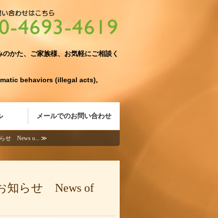
ス ヒュッゲ|福岡県福岡市博多区
みのかた、ご家族様、お気軽にご相談く
matic behaviors (illegal acts),
ル
メールでのお問い合わせ
ews o... ≫
らせ News of