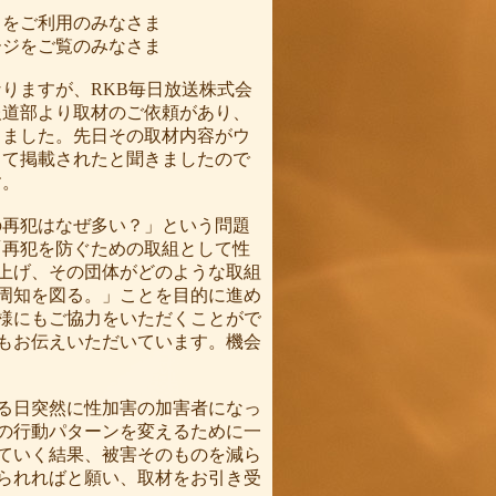
をご利用のみなさま
ジをご覧のみなさま
りますが、RKB毎日放送株式会
報道部より取材のご依頼があり、
しました。先日その取材内容がウ
して掲載されたと聞きましたので
す。
再犯はなぜ多い？」という問題
「再犯を防ぐための取組として性
上げ、その団体がどのような取組
周知を図る。」ことを目的に進め
様にもご協力をいただくことがで
もお伝えいただいています。機会
る日突然に性加害の加害者になっ
の行動パターンを変えるために一
ていく結果、被害そのものを減ら
られればと願い、取材をお引き受