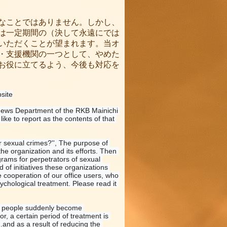
なことではありません。しかし、
は一定期間の（決して永遠にでは
いただくことが望まれます。当オ
・支援機関の一つとして、やめた
お役に立てるよう、今後も対応を
bsite
News Department of the RKB Mainichi 
e to report as the contents of that 
 sexual crimes?'', The purpose of 
he organization and its efforts. Then 
rams for perpetrators of sexual 
 of initiatives these organizations 
 cooperation of our office users, who 
ychological treatment. Please read it 
al people suddenly become 
, a certain period of treatment is 
.and as a result of reducing the 