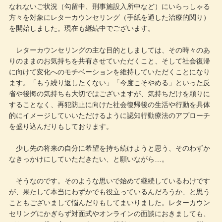
なれないご状況（勾留中、刑事施設入所中など）にいらっしゃる
方々を対象にレターカウンセリング（手紙を通した治療的関り）
を開始しました。現在も継続中でございます。
レターカウンセリングの主な目的としましては、その時々のあ
りのままのお気持ちを共有させていただくこと、そして社会復帰
に向けて変化へのモチベーションを維持していただくことになり
ます。「もう繰り返したくない」「今度こそやめる」といった反
省や後悔の気持ちも大切ではございますが、気持ちだけを頼りに
することなく、再犯防止に向けた社会復帰後の生活や行動を具体
的にイメージしていいただけるように認知行動療法のアプローチ
を盛り込んだりもしております。
少し先の将来の自分に希望を持ち続けようと思う、そのわずか
なきっかけにしていただきたい、と願いながら…。
そうなのです。そのような思いで始めて継続しているわけです
が、果たして本当にわずかでも役立っているんだろうか、と思う
こともございまして悩んだりもしてまいりました。レターカウン
セリングにかぎらず対面式やオンラインの面談におきましても、