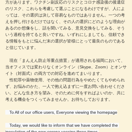
方があります。ワクチン副反応のリスクとコロナ感染後の後遺症
のリスク、これらを考慮して選ぶことになるわけですが、人によ
っては、その選択は決して容易なものではありません。一つの考
えを押し付けるだけではなく、その人の選択にどのような理由が
あるのか想像をし、話を聞いてみる、意見交換をしてみる、そう
いう過程を持てると良いですね。いずれにしましても、信頼でき
る情報をもとに悩んだ末の選択が皆様にとって最良のものである
と信じています。
現在「まんえん防止等重点措置」が適用される福岡において、
当オフィスでは変わりなくオンライン（Skype、Zoom）とオンサ
イト（対面式）の両方での対応を進めてまいります。
性犯罪や薬物使用、その他の問題行為をやめたくてもやめられ
ず、お悩みのかた、一人で抱え込まずに一度お問い合わせくださ
い。どんな生き方を望み、そのために何をすればよいのか、共に
考える機会をつくってみませんか。お待ちしております。
　To All of our office users, Everyone viewing the homepage
　Today, we would like to inform that we have completed the 
inoculation of the new corona vaccine three times.