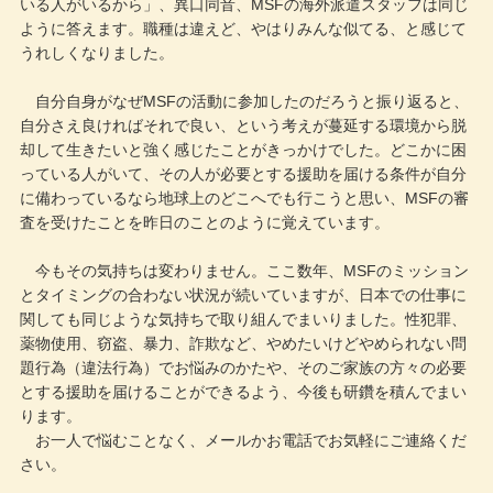
いる人がいるから」、異口同音、MSFの海外派遣スタッフは同じ
ように答えます。職種は違えど、やはりみんな似てる、と感じて
うれしくなりました。
自分自身がなぜMSFの活動に参加したのだろうと振り返ると、
自分さえ良ければそれで良い、という考えが蔓延する環境から脱
却して生きたいと強く感じたことがきっかけでした。どこかに困
っている人がいて、その人が必要とする援助を届ける条件が自分
に備わっているなら地球上のどこへでも行こうと思い、MSFの審
査を受けたことを昨日のことのように覚えています。
今もその気持ちは変わりません。ここ数年、MSFのミッション
とタイミングの合わない状況が続いていますが、日本での仕事に
関しても同じような気持ちで取り組んでまいりました。性犯罪、
薬物使用、窃盗、暴力、詐欺など、やめたいけどやめられない問
題行為（違法行為）でお悩みのかたや、そのご家族の方々の必要
とする援助を届けることができるよう、今後も研鑽を積んでまい
ります。
お一人で悩むことなく、メールかお電話でお気軽にご連絡くだ
さい。