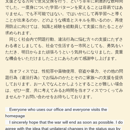
支援となる方向で意見交換を行う、という非常に刺激的な数時間
でした。一度身についた学習パターンを変えることは容易ではあ
りません。でも不可能ではない。ではいかにして再学習へと導く
ことが出来るのか。どのような構造とスキルを用いるのか。再使
用防止に向けては、知識と経験を総動員して支援に当たることが
求められます。
同じく社会内で問題行動、違法行為に悩む方々の支援にたずさ
わる者としましても、社会で生活する一市民としても、勇気をい
ただき、明日からまた頑張ろうという気持ちになりました。貴重
な機会をいただけましたことにあらためて感謝申し上げます。
当オフィスでは、性犯罪や薬物使用、窃盗や暴力、その他の問
題行為（違法行為）でお悩みのかたとそのご家族への支援を提供
しております。お一人でなんとかしようとすることが難しい場合
は、ぜひ一度、共に考えてみるお時間を当オフィスでつくってみ
ませんか？お問い合わせをお待ちしております。
　Everyone who uses our office and everyone visits the 
homepage
　I sincerely hope that the war will end as soon as possible. I do 
agree with the idea that unilateral changes in the status quo by 