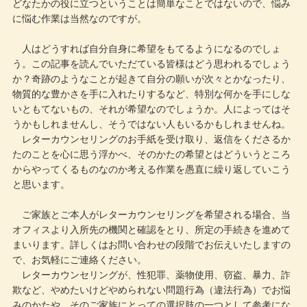
どなたかの役に立つということは簡単なことではないので、悩み
に悩む作業は当然なのですが。
人はどうすれば自分自身に希望をもてるようになるのでしょ
う。この記事を読んでいただている皆様はどう思われるでしょう
か？奇跡のようなことが起きて自分の願いが次々とかなったり、
物質的な豊かさを手に入れたりするなど、特別な何かを手にしな
いともてないもの、それが希望なのでしょうか。人によってはそ
うかもしれませんし、そうではない人もいるかもしれませんね。
レターカウンセリングのお手紙を受け取り、返信をくださるか
たのことを心に思う浮かべ、そのかたの希望とはどういうところ
からやってくるものなのか考える作業を愚直に繰り返していこう
と思います。
ご家族とご本人がレターカウンセリングを希望される場合、当
オフィスより入所先の機関と確認をとり、所定の手続きを進めて
まいります。詳しくはお問い合わせの段階でお伝えいたしますの
で、お気軽にご連絡ください。
レターカウンセリングが、性犯罪、薬物使用、窃盗、暴力、詐
欺など、やめたいけどやめられない問題行為（違法行為）でお悩
みのかたや、そのご家族にとっての選択肢の一つとして参考にな