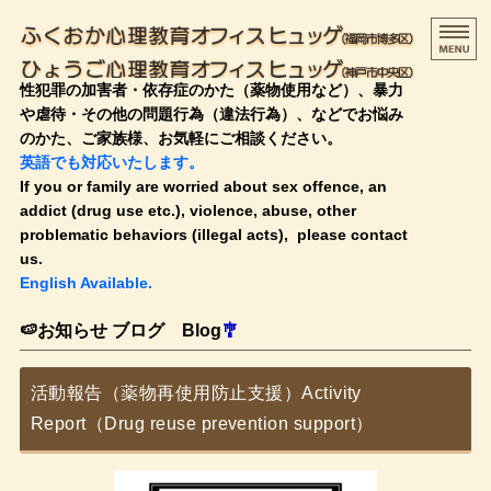
ふく
性犯罪の加害者・依存症のかた（薬物使用など）、暴力
や虐待・その他の問題行為（違法行為）、などでお悩み
のかた、ご家族様、お気軽にご相談ください。
英語でも対応いたします。
If you or family are worried about sex offence, an
addict (drug use etc.), violence, abuse, other
problematic behaviors (illegal acts), please contact
us.
English Available.
HOME
🍉お知らせ ブログ Blog
🎐
治療・支援の流れ
活動報告（薬物再使用防止支援）Activity
料金のご案内
Report（Drug reuse prevention support）
プロフィール