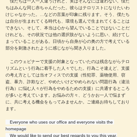
僕たちは一人一人違うけれど、実はそんなには違わない。僕た
ちはみんな同じ赤ちゃんだった。彼らはテロリストになりたいわ
けじゃなかった。…などの言葉が印象に残ります。そう、僕たち
は自分が生まれてくる時代も、環境も選んで生まれてくることは
できない。そして、本当は心から望んでいることではないことだ
けれども、その状況では他の選択肢がないように思い、続けてし
まっていることがある。日頃から自身が心の奥の方で考えている
部分を刺激されたように感じながら聞き入りました。
このウェビナーで支援の対象となっていたのは残念ながらテロ
リズムという行為に着手した人々でした。行為こそ違えど、支援
の考え方としては当オフィスでの支援（性犯罪、薬物使用、窃
盗、暴力、詐欺など、やめたいけどやめられない問題行為（違法
行為）に悩む人々が行為をやめるための支援）に共通するところ
が多いと考えています。お悩みの方々、どうかお一人で悩まず
に、共に考える機会をもってみませんか。ご連絡お待ちしており
ます。
　Everyone who uses our office and everyone visits the 
homepage
　We would like to send our best regards to you this year.