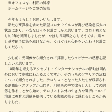
当オフィスをご利用の皆様
ホームページをご覧の皆様
今年もよろしくお願いいたします。
新たな変異株を含めた新型コロナウイルスが再び感染急拡大の
状況にあり、不安な日々をお過ごしかと思います。コロナ禍とな
り約2年が経過しましたが、やはり長期戦となりそうです。粛々
と基本的予防策を続けながら、くれぐれも心身をいたわりお過ご
しください。
少し前に元同僚から紹介されて拝聴したウェビナーの感想を記
したいと思います。
10周年を迎えるアクセプト・インターナショナルの活動は国内
外において多岐にわたるようですが、そのうちのソマリアの活動
について紹介されました。テロリストとなった人たちが収容され
る刑務所へスタッフが出向き、刑務所の中で彼らと人としての関
係を作ることから始め、テロリスト以外の生き方や選択について
地道に教育と訓練を提供している実際の様子に感じるところがあ
りました。